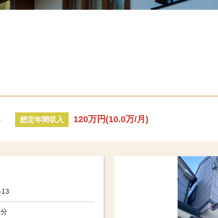
%
120万円(10.0万/月)
想定年間収入
13
0分