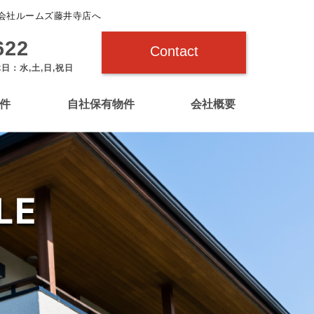
会社ルームズ藤井寺店へ
622
Contact
休日：水,土,日,祝日
件
自社保有物件
会社概要
LE