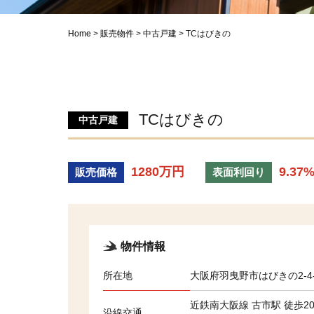
Home
>
販売物件
>
中古戸建
>
TCはびきの
TCはびきの
中古戸建
1280万円
9.37
販売価格
表面利回り
物件情報
所在地
大阪府羽曳野市はびきの2-4-
近鉄南大阪線 古市駅 徒歩2
沿線交通