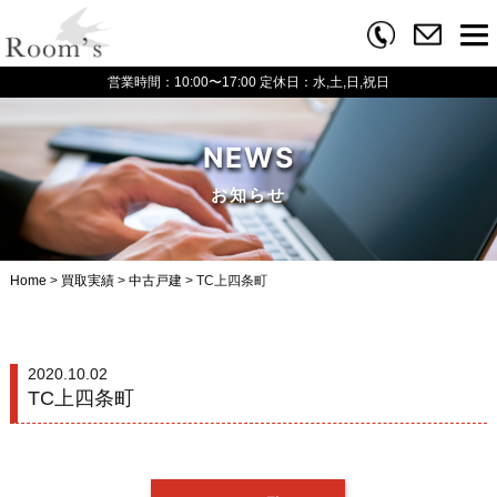
営業時間：10:00〜17:00
定休日：水,土,日,祝日
NEWS
お知らせ
Home
>
買取実績
>
中古戸建
>
TC上四条町
2020.10.02
TC上四条町