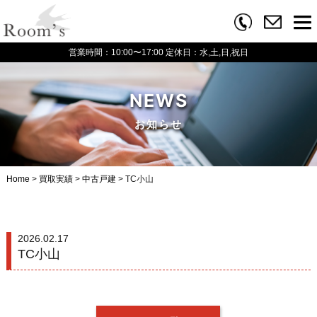
営業時間：10:00〜17:00
定休日：水,土,日,祝日
NEWS
お知らせ
Home
>
買取実績
>
中古戸建
>
TC小山
2026.02.17
TC小山