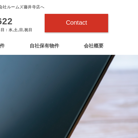
会社ルームズ藤井寺店へ
622
Contact
休日：水,土,日,祝日
件
自社保有物件
会社概要