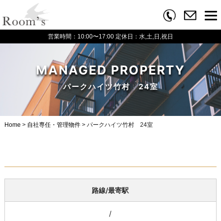
営業時間：10:00〜17:00
定休日：水,土,日,祝日
MANAGED PROPERTY
パークハイツ竹村 24室
Home
>
自社専任・管理物件
>
パークハイツ竹村 24室
路線/最寄駅
/