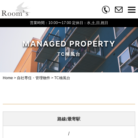
営業時間：10:00〜17:00
定休日：水,土,日,祝日
MANAGED PROPERTY
TC楠風台
Home
>
自社専任・管理物件
>
TC楠風台
路線/最寄駅
/