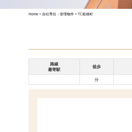
Home
>
自社専任・管理物件
>
TC船橋町
路線
徒歩
最寄駅
分