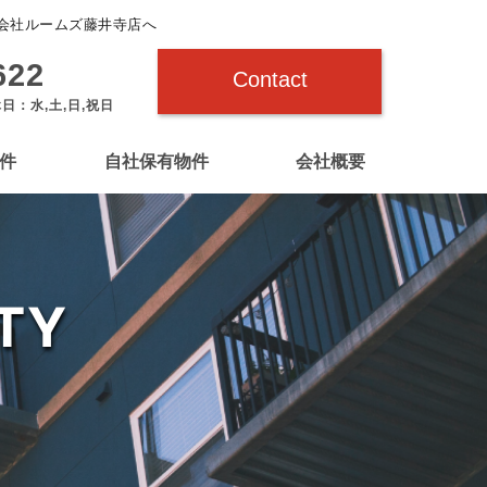
会社ルームズ藤井寺店へ
622
Contact
休日：水,土,日,祝日
件
自社保有物件
会社概要
TY