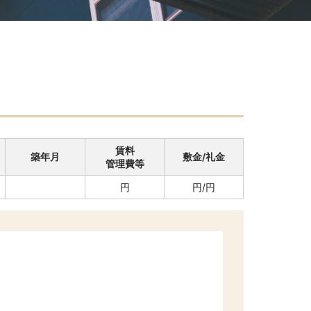
賃料
築年月
敷金/礼金
管理費等
円
円/円